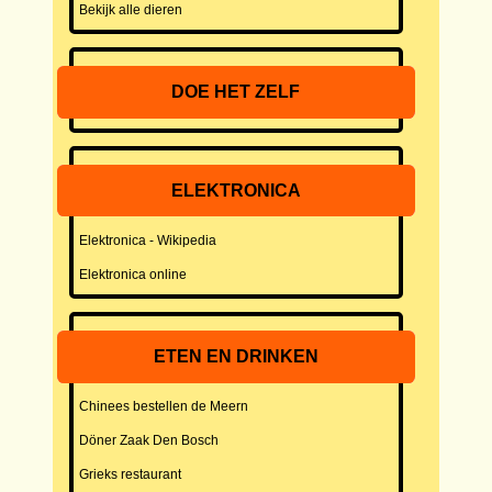
Bekijk alle dieren
DOE HET ZELF
ELEKTRONICA
Elektronica - Wikipedia
Elektronica online
ETEN EN DRINKEN
Chinees bestellen de Meern
Döner Zaak Den Bosch
Grieks restaurant