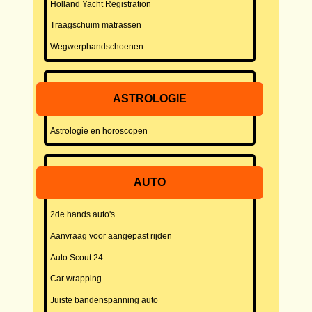
Holland Yacht Registration
Traagschuim matrassen
Wegwerphandschoenen
ASTROLOGIE
Astrologie en horoscopen
AUTO
2de hands auto's
Aanvraag voor aangepast rijden
Auto Scout 24
Car wrapping
Juiste bandenspanning auto