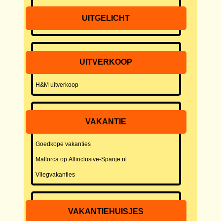
UITGELICHT
UITVERKOOP
H&M uitverkoop
VAKANTIE
Goedkope vakanties
Mallorca op Allinclusive-Spanje.nl
Vliegvakanties
VAKANTIEHUISJES