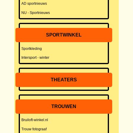
AD sportnieuws
NU - Sportnieuws
SPORTWINKEL
Sportkleding
Intersport - winter
THEATERS
TROUWEN
Bruiloft-winkel.nl
Trouw fotograaf