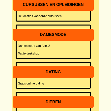
CURSUSSEN EN OPLEIDINGEN
De locaties voor onze cursussen
DAMESMODE
Damesmode van A tot Z
Textieldrukshop
DATING
Gratis online dating
DIEREN