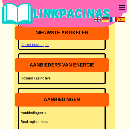
NIEUWSTE ARTIKELEN
Artikel toevoegen
AANBIEDERS VAN ENERGIE
Holland casino live
AANBIEDINGEN
Aanbiedingen.nl
Boat registrations