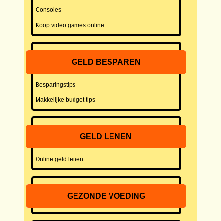
Consoles
Koop video games online
GELD BESPAREN
Besparingstips
Makkelijke budget tips
GELD LENEN
Online geld lenen
GEZONDE VOEDING