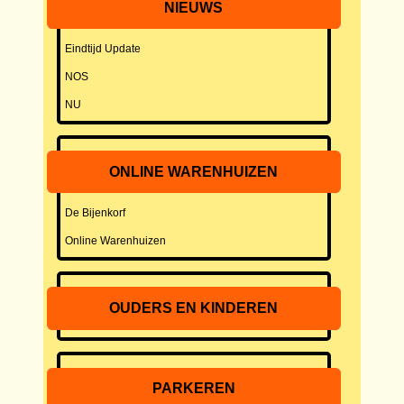
NIEUWS
Eindtijd Update
NOS
NU
ONLINE WARENHUIZEN
De Bijenkorf
Online Warenhuizen
OUDERS EN KINDEREN
PARKEREN