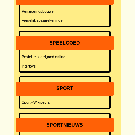
Pensioen opbouwen
Vergelijk spaarrekeningen
SPEELGOED
Bestel je speelgoed online
Intertoys
SPORT
Sport - Wikipedia
SPORTNIEUWS