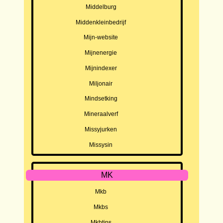
Middelburg
Middenkleinbedrijf
Mijn-website
Mijnenergie
Mijnindexer
Miljonair
Mindsetking
Mineraalverf
Missyjurken
Missysin
MK
Mkb
Mkbs
Mkbtips