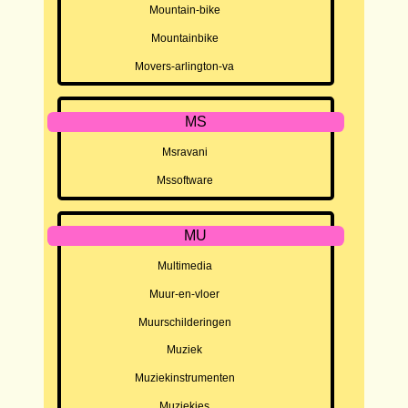
Mountain-bike
Mountainbike
Movers-arlington-va
MS
Msravani
Mssoftware
MU
Multimedia
Muur-en-vloer
Muurschilderingen
Muziek
Muziekinstrumenten
Muziekjes