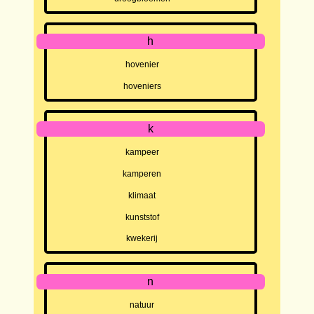
h
hovenier
hoveniers
k
kampeer
kamperen
klimaat
kunststof
kwekerij
n
natuur