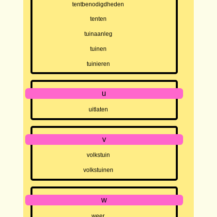
tentbenodigdheden
tenten
tuinaanleg
tuinen
tuinieren
u
uitlaten
v
volkstuin
volkstuinen
w
weer