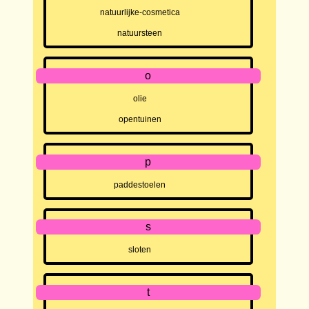
natuurlijke-cosmetica
natuursteen
o
olie
opentuinen
p
paddestoelen
s
sloten
t