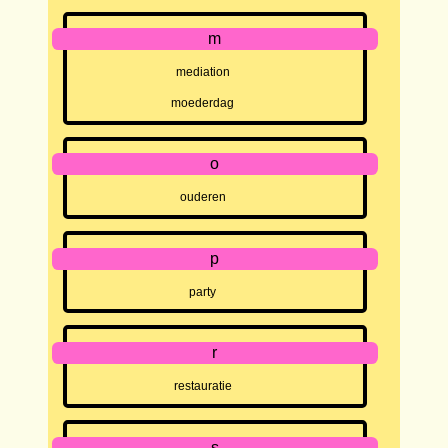
m
mediation
moederdag
o
ouderen
p
party
r
restauratie
s