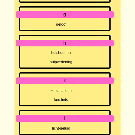
g
geloof
h
huishouden
hulpverlening
k
kerstmarkten
kerstmis
l
licht-geluid