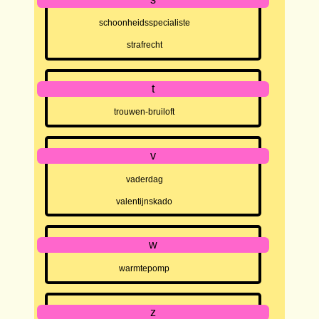
schoonheidsspecialiste
strafrecht
t
trouwen-bruiloft
v
vaderdag
valentijnskado
w
warmtepomp
z