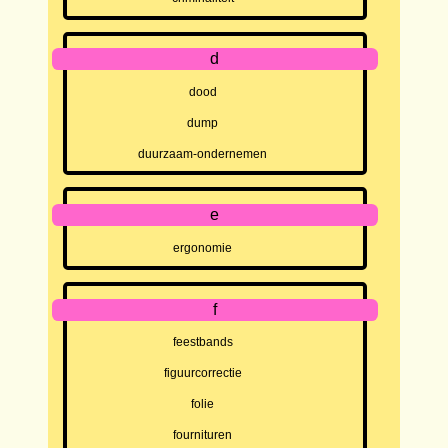
d
dood
dump
duurzaam-ondernemen
e
ergonomie
f
feestbands
figuurcorrectie
folie
fournituren